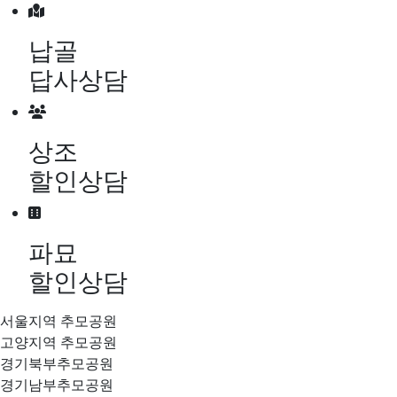
메뉴 건너뛰기
납골
답사상담
상조
할인상담
파묘
할인상담
서울지역 추모공원
고양지역 추모공원
경기북부추모공원
경기남부추모공원