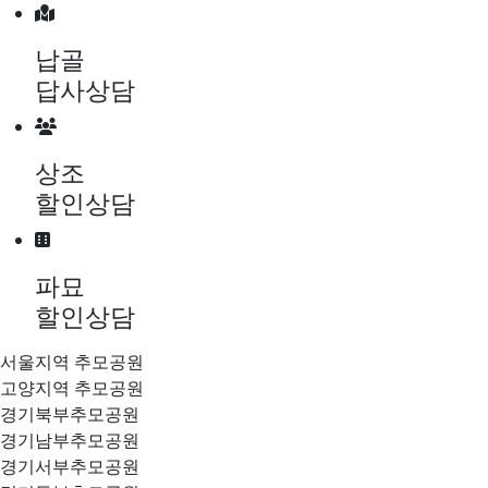
메뉴 건너뛰기
납골
답사상담
상조
할인상담
파묘
할인상담
서울지역 추모공원
고양지역 추모공원
경기북부추모공원
경기남부추모공원
경기서부추모공원