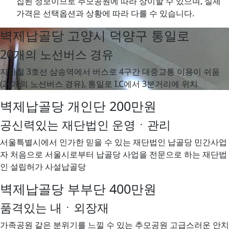
집된 정보이므로 추모공원에 따라 상이할 수 있으며, 실제
가격은 선택옵션과 상황에 따라 다를 수 있습니다.
벽제납골당
고양시 덕양구 통일로
20개의 노선버스 경유
지하철 3호선 삼송역에서 버스로 4구간 대중교통 이용이 쉬움
(20개의 노선버스 경유), 통일로 I.C에서 3분거리에 위치
벽제납골당
개인단 200만원
공신력있는 재단법인 운영ㆍ관리
서울특별시에서 인가한 믿을 수 있는 재단법인 납골당 민간사업
자 처음으로 서울시로부터 납골당 사업을 전문으로 하는 재단법
인 설립허가 사설납골당
벽제납골당
부부단 400만원
품격있는 내ㆍ외장재
가족공원 같은 분위기를 느낄 수 있는 추모공원 고급스러운 안치