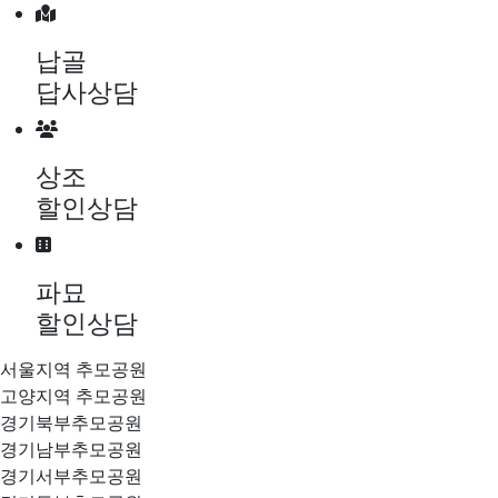
메뉴 건너뛰기
납골
답사상담
상조
할인상담
파묘
할인상담
서울지역 추모공원
고양지역 추모공원
경기북부추모공원
경기남부추모공원
경기서부추모공원