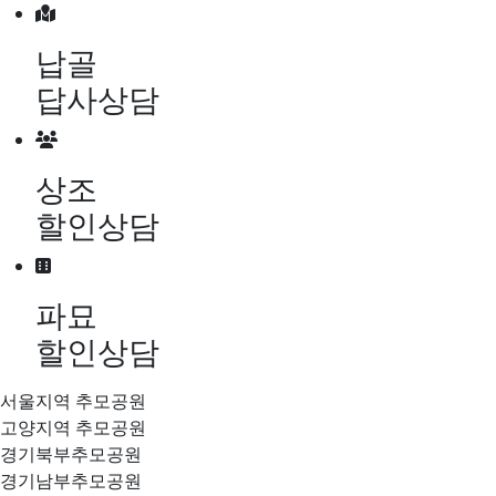
메뉴 건너뛰기
납골
답사상담
상조
할인상담
파묘
할인상담
서울지역 추모공원
고양지역 추모공원
경기북부추모공원
경기남부추모공원