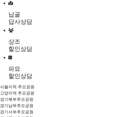
메뉴 건너뛰기
납골
답사상담
상조
할인상담
파묘
할인상담
서울지역 추모공원
고양지역 추모공원
경기북부추모공원
경기남부추모공원
경기서부추모공원