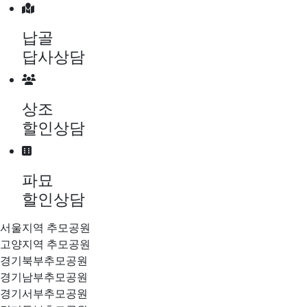
메뉴 건너뛰기
납골
답사상담
상조
할인상담
파묘
할인상담
서울지역 추모공원
고양지역 추모공원
경기북부추모공원
경기남부추모공원
경기서부추모공원