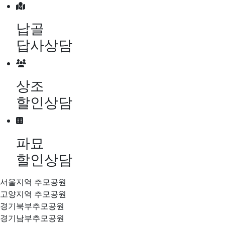
메뉴 건너뛰기
납골
답사상담
상조
할인상담
파묘
할인상담
서울지역 추모공원
고양지역 추모공원
경기북부추모공원
경기남부추모공원